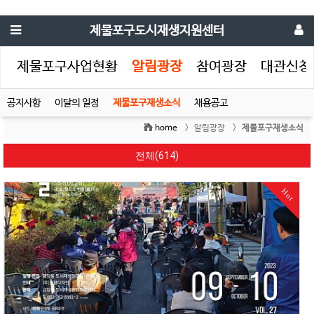
제물포구도시재생지원센터
생
제물포구사업현황
알림광장
참여광장
대관신청
공지사항
이달의 일정
제물포구재생소식
채용공고
home
> 알림광장 >
제물포구재생소식
전체(614)
Hot