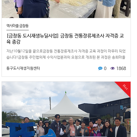
역사마을 금창동
[금창동 도시재생뉴딜사업] 금창동 전통장류제조사 자격증 교
육 종강
지난10월12일을 끝으로금창동 전통장류제조사 자격증 교육 과정이 마무리 되었
습니다!금창동 주민협의체 수익사업분과의 요청으로 개최된 본 과정은 송희마을
주민공동이용시설2층 공유주방에…
0
1868
동구도시재생지원센터
Hot