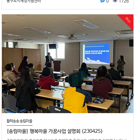
0
1726
동구도시재생지원센터
Hot
활력송송 송림마을
[송림마을] 행복마을 가꿈사업 설명회 (230425)