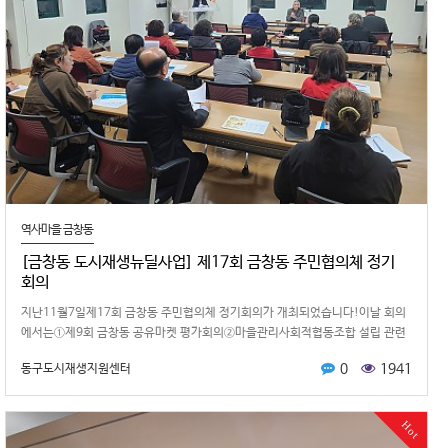
역사마을 금창동
[금창동 도시재생뉴딜사업] 제17회 금창동 주민협의체 정기
회의
지난11월7일제17회 금창동 주민협의체 정기회의가 개최되었습니다!이날 회의
에서는①제9회 금창동 공유마켓 평가회의②마을관리사회적협동조합 설립 관련
논의 ③제2차 도시재생 전략 포럼 …
0
1941
동구도시재생지원센터
Hot