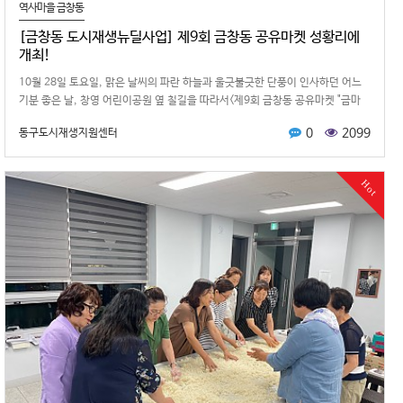
역사마을 금창동
[금창동 도시재생뉴딜사업] 제9회 금창동 공유마켓 성황리에
개최!
10월 28일 토요일, 맑은 날씨의 파란 하늘과 울긋불긋한 단풍이 인사하던 어느
기분 좋은 날, 창영 어린이공원 옆 철길을 따라서<제9회 금창동 공유마켓 "금마
(금창동 마을)…
0
2099
동구도시재생지원센터
Hot