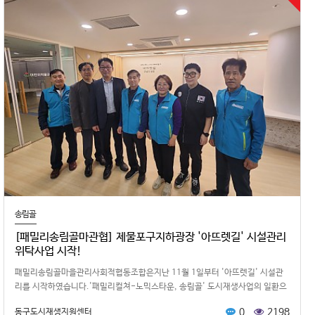
송림골
[패밀리송림골마관협] 제물포구지하광장 '아뜨렛길' 시설관리
위탁사업 시작!
패밀리송림골마을관리사회적협동조합은지난 11월 1일부터 '아뜨렛길' 시설관
리를 시작하였습니다.'패밀리컬쳐-노믹스타운, 송림골' 도시재생사업의 일환으
로 아동부터 어르신까지 가족중심의 …
0
2198
동구도시재생지원센터