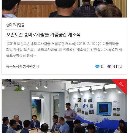
송미로사람들
오손도손 송미로사람들 거점공간 개소식
[2019 오손도손 송미로사람들 거점공간 개소식]​​2019. 7. 10(수) 더불어마을
희망지사업'오손도손 송미로사람들'의 거점공간 개소식이 있었습니다.특별히 제
물포구청장님 참석…
0
4113
동구도시재생지원센터
Hot