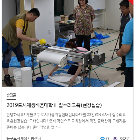
송림골
2019도시재생배움대학Ⅱ 집수리교육(현장실습)
안녕하세요! 제물포구 도시재생지원센터입니다!7월 23일(화) 6차시 집수리교
육은현장실습-도배입니다! 준비 작업으로 교육장에서 직접 풀배합과 도배지를
준비를 했습니다.준비작업을 맞춘…
0
7822
동구도시재생지원센터