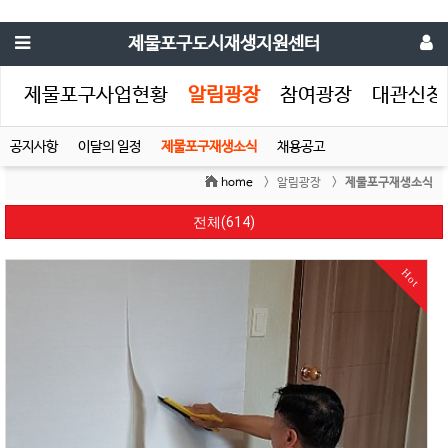
제물포구도시재생지원센터
생
제물포구사업현황
알림광장
참여광장
대관신청
공지사항
이달의 일정
제물포구재생소식
채용공고
home
> 알림광장 >
제물포구재생소식
전체(614)
Hot