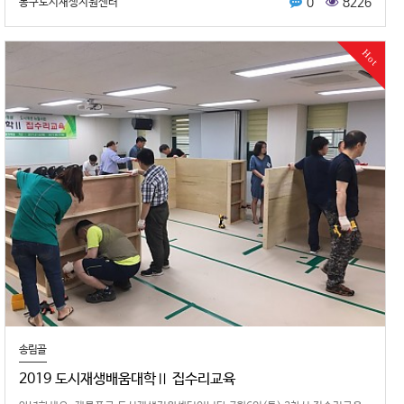
0
8226
동구도시재생지원센터
Hot
송림골
2019 도시재생배움대학Ⅱ 집수리교육