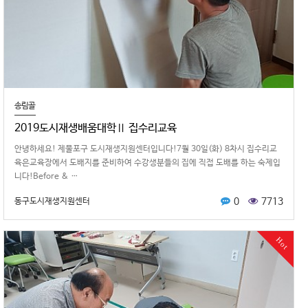
송림골
2019도시재생배움대학Ⅱ 집수리교육
안녕하세요! 제물포구 도시재생지원센터입니다!7월 30일(화) 8차시 집수리교
육은교육장에서 도배지를 준비하여 수강생분들의 집에 직접 도배를 하는 숙제입
니다!Before & …
0
7713
동구도시재생지원센터
Hot