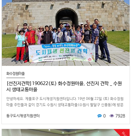
화수정원마을
[선진지견학]190622(토) 화수정원마을, 선진지 견학 _ 수원
시 생태교통마을
​안녕하세요. 제물포구 도시재생지원센터입니다.19년 06월 22일 (토) 화수정원
마을 주민들과 같이 경기도 수원시 생태교통마을(수원시 팔달구 신풍동)에 방문
을 하였습니다.선진지 …
0
7928
동구도시재생지원센터
Hot