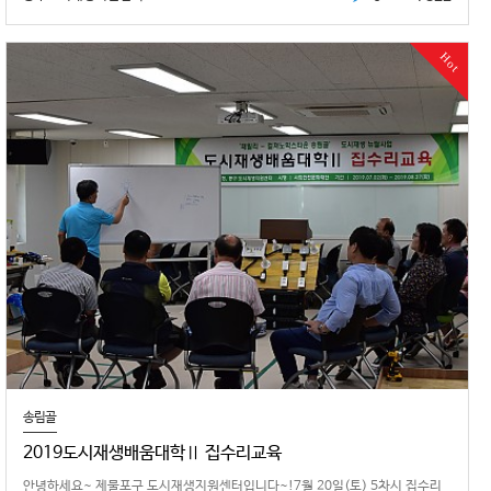
Hot
송림골
2019도시재생배움대학Ⅱ 집수리교육
안녕하세요~ 제물포구 도시재생지원센터입니다~!7월 20일(토) 5차시 집수리