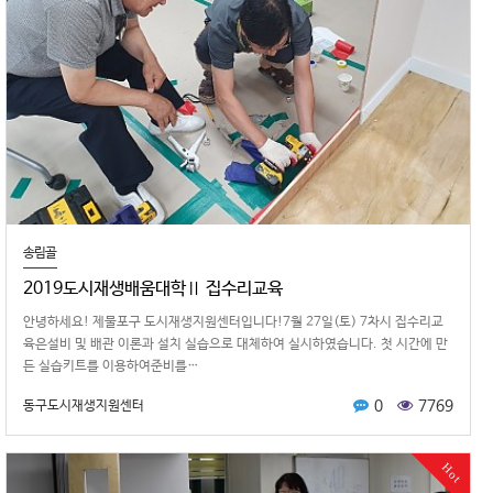
송림골
2019도시재생배움대학Ⅱ 집수리교육
안녕하세요! 제물포구 도시재생지원센터입니다!7월 27일(토) 7차시 집수리교
육은설비 및 배관 이론과 설치 실습으로 대체하여 실시하였습니다. 첫 시간에 만
든 실습키트를 이용하여준비를…
0
7769
동구도시재생지원센터
Hot