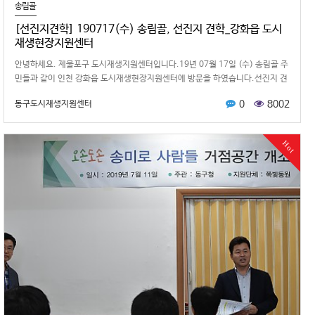
송림골
[선진지견학] 190717(수) 송림골, 선진지 견학_강화읍 도시
재생현장지원센터
안녕하세요. 제물포구 도시재생지원센터입니다.19년 07월 17일 (수) 송림골 주
민들과 같이 인천 강화읍 도시재생현장지원센터에 방문을 하였습니다.선진지 견
학에 앞서 제물포구 구청장…
0
8002
동구도시재생지원센터
Hot