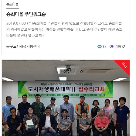
송희마을
송희마을 주민워크숍
2019.07.03 (수)송희마을 주민들과 함께 앞으로 진행상황과 그리고 송희마을
의 역사에알고 만들어가는 과정을 진행하였습니다. 그 중에 주민분이 예전 송희
마을이 염전터 였다고 하…
0
4802
동구도시재생지원센터
Hot