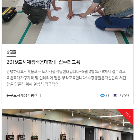
송림골
2019도시재생배움대학Ⅱ 집수리교육
안녕하 세요~ 제물포구 도시재생지원센터입니다~8월 3일(토) 9차시 집수리교
육은목재가구제작 및 인테리어 필름 부착교육입니다! 수강생들은자신만의 서랍
장을 만들기 위해 열심히 적극적으…
0
7759
동구도시재생지원센터
Hot