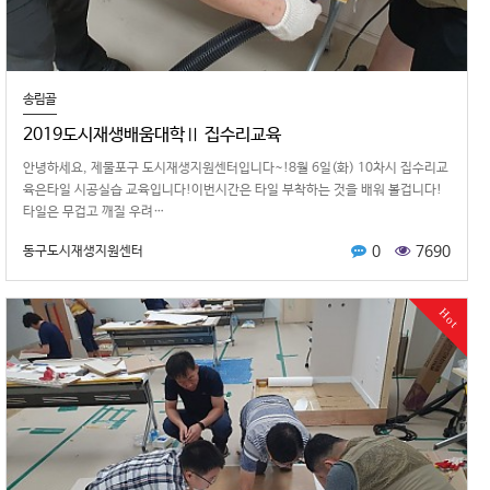
송림골
2019도시재생배움대학Ⅱ 집수리교육
안녕하 세요, 제물포구 도시재생지원센터입니다~!8월 6일(화) 10차시 집수리교
육은타일 시공실습 교육입니다!이번시간은 타일 부착하는 것을 배워 볼겁니다!
타일은 무겁고 깨질 우려…
0
7690
동구도시재생지원센터
Hot