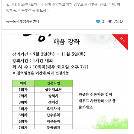
입니다!!!십전대보차는 전신이 쇠약하고 약한 경우로 원기부족, 빈혈, 수척, 영
양부족, 식욕부진 등에 도움…
0
7582
동구도시재생지원센터
Hot