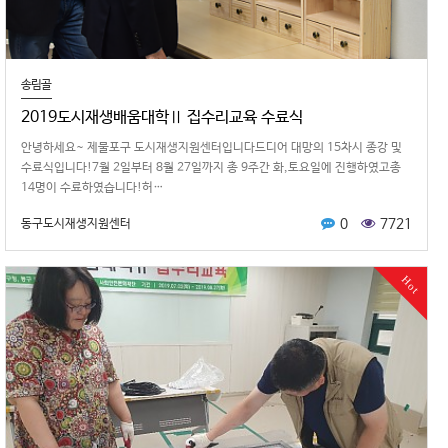
송림골
2019도시재생배움대학Ⅱ 집수리교육 수료식
안녕하 세요~ 제물포구 도시재생지원센터입니다드디어 대망의 15차시 종강 및
수료식입니다!7월 2일부터 8월 27일까지 총 9주간 화,토요일에 진행하였고총
14명이 수료하였습니다!허…
0
7721
동구도시재생지원센터
Hot