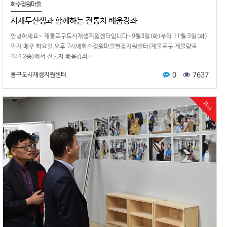
화수정원마을
서재두선생과 함께하는 전통차 배움강좌
안녕하세요~ 제물포구도시재생지원센터입니다~9월3일(화)부터 11월 5일(화)
까지 매주 화요일 오후 7시에화수정원마을현장지원센터(제물포구 제물량로
424 2층)에서 전통차 배움강좌…
0
7637
동구도시재생지원센터
Hot