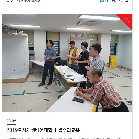
0
7704
동구도시재생지원센터
Hot
송림골
2019도시재생배움대학Ⅱ 집수리교육