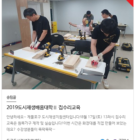
송림골
2019도시재생배움대학Ⅱ 집수리교육
안녕하 세요~ 제물포구 도시재생지원센터입니다!8월 17일(토) 13차시 집수리
교육은 원목가구 제작 및 실습입니다!이번 시간은 화장대를 직접 만들어 보았는
데요? 수강생분들이 뚝딱뚝딱…