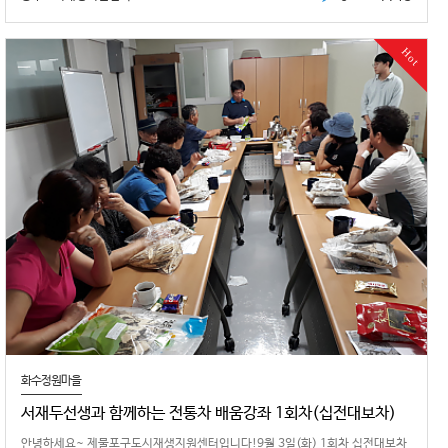
Hot
화수정원마을
서재두선생과 함께하는 전통차 배움강좌 1회차(십전대보차)
안녕하세요~ 제물포구도시재생지원센터입니다!9월 3일(화) 1회차 십전대보차