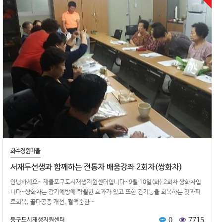
화수정원마을
서재두선생과 함께하는 전통차 배움강좌 2회차(쌍화차)
안녕하세요~ 제물포구도시재생지원센터입니다~9월 10일(화) 2회차 쌍화차입
니다~쌍화차는 감기예방에 탁월한 효과가 있고 또한 간기능을 회복하는 것과피
로회복, 골다공증 개선, 혈액순환…
0
7715
동구도시재생지원센터