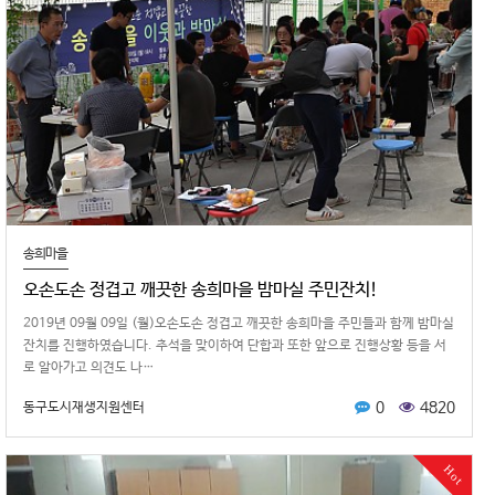
송희마을
오손도손 정겹고 깨끗한 송희마을 밤마실 주민잔치!
2019년 09월 09일 (월)오손도손 정겹고 깨끗한 송희마을 주민들과 함께 밤마실
잔치를 진행하였습니다. 추석을 맞이하여 단합과 또한 앞으로 진행상황 등을 서
로 알아가고 의견도 나…
0
4820
동구도시재생지원센터
Hot