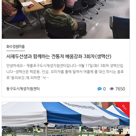
화수정원마을
서재두선생과 함께하는 전통차 배움강좌 3회차(생맥산)
안녕하세요~ 제물포구도시재생지원센터입니다~9월 17일(화) 3회차 생맥산입
니다~생맥산은 맥문동, 인삼, 오미자를 물에 달여서 여름에 물 대신 마시는 음료
로「동의보감」에 의하면 '사…
0
7650
동구도시재생지원센터
Hot