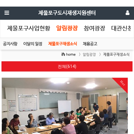
제물포구도시재생지원센터
생
제물포구사업현황
알림광장
참여광장
대관신청
공지사항
이달의 일정
제물포구재생소식
채용공고
home
> 알림광장 >
제물포구재생소식
전체(614)
Hot