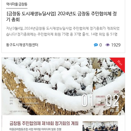
역사마을 금창동
[금창동 도시재생뉴딜사업] 2024년도 금창동 주민협의체 정
기 총회
지난3월4일,2024년금창동 도시재생뉴딜사업 주민협의체 정기총회가 개최되었
습니다!정기총회에는 주민협의체 회원 75명 중 37명 출석, 14명 위임 등 51명
이 참석 또는 위임함에 …
0
1929
동구도시재생지원센터
Hot