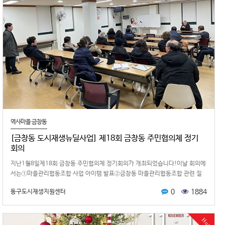
역사마을 금창동
[금창동 도시재생뉴딜사업] 제18회 금창동 주민협의체 정기
회의
지난1월8일제18회 금창동 주민협의체 정기회의가 개최되었습니다!이날 회의에
서는①마을관리협동조합 사업 아이템 발표②금창동 마을관리협동조합 관련 질
의응답등 두 가지 안건에 대한 논의가…
0
1884
동구도시재생지원센터
Hot