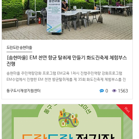
도란도란 송현마을
[송현마을] EM 천연 향균 탈취제 만들기 화도진축제 체험부스
진행
송현마을 주민역량강화 프로그램 EM교육 1차시 진행주민역량 강화프로그램
EM수업에서 진행한 EM 천연 향균탈취제를 제 35회 화도진축제 체험부스를 진
행하였습니다.토요일은 우천으로 …
0
1563
동구도시재생지원센터
Hot