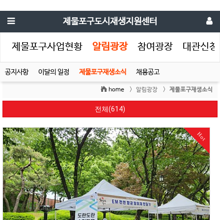
제물포구도시재생지원센터
생
제물포구사업현황
알림광장
참여광장
대관신청
공지사항
이달의 일정
제물포구재생소식
채용공고
home
> 알림광장 >
제물포구재생소식
전체(614)
Hot