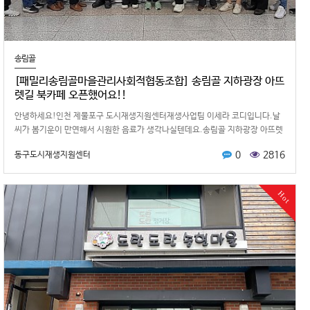
송림골
[패밀리송림골마을관리사회적협동조합] 송림골 지하광장 아뜨
렛길 북카페 오픈했어요!!
안녕하세요!인천 제물포구 도시재생지원센터재생사업팀 이세라 코디입니다.날
씨가 봄기운이 만연해서 시원한 음료가 생각나실텐데요.송림골 지하광장 아뜨렛
길 북카페에서 커피 한잔 어떠신가요?…
0
2816
동구도시재생지원센터
Hot