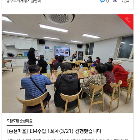
0
1704
동구도시재생지원센터
Hot
도란도란 송현마을
[송현마을] EM수업 1회차(3/21) 진행했습니다