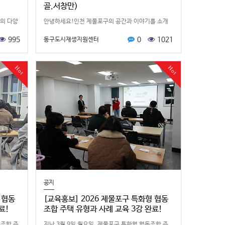
골,서창만)
의 다양
안녕하세요!인천 제물포구의 공간과 이야기를 소개
해 ‘제
합니다!인천 제물포구 도시재생지원센터에서는 지역
995
0
1021
동구도시재생지원센터
다.이번
의 다양한 공간과 이야기를주민의 시선으로 알리기
위해 ‘제물포구 로컬크리에이터’를 운영…
Hot
Hot
공지
 협동
[교육홍보] 2026 제물포구 특화형 협동
료!
조합 주택 유형과 사례 교육 3강 완료!
동조합 주
지난 3 월 9일 월요일, 제물포구 특화형 협동조합 주