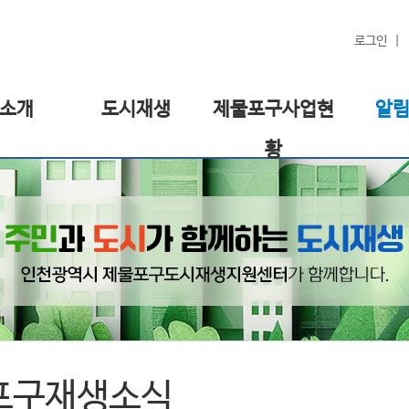
로그인
소개
도시재생
제물포구사업현
알
황
포구재생소식