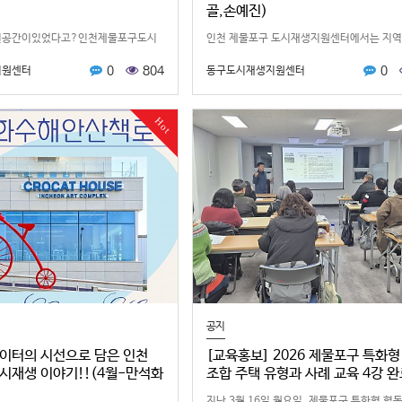
골,손예진)
런공간이있었다고?인천제물포구도시
인천 제물포구 도시재생지원센터에서는 지역
서는지역곳곳의공간과 이야기를보다
한 공간과 이야기를주민의 시선으로 알리기 위
0
804
0
지원센터
동구도시재생지원센터
기위해‘제물포구로컬크리에이터’를
물포구 로컬크리에이터’를 운영하고 있습니
다이번에는 로컬크리에이터 임재형
콘텐츠는 로컬크리에이터 손예진 님이…
Hot
공지
이터의 시선으로 담은 인천
[교육홍보] 2026 제물포구 특화형
시재생 이야기!!(4월-만석화
조합 주택 유형과 사례 교육 4강 완
지난 3월 16일 월요일, 제물포구 특화형 협