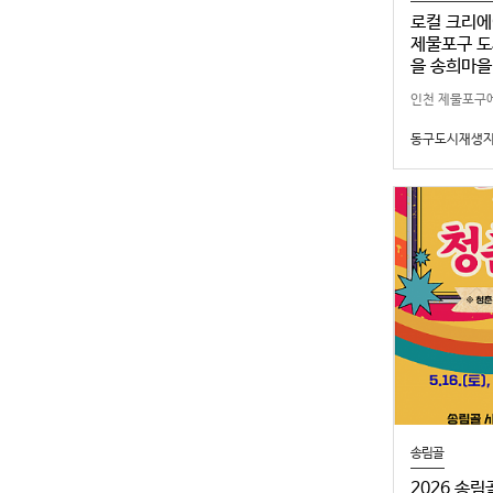
로컬 크리에
제물포구 도
을 송희마을
인천 제물포구에
나요~?하민지
동구도시재생
무료로 이용할 
하고 직접 소개
송림골
2026 송