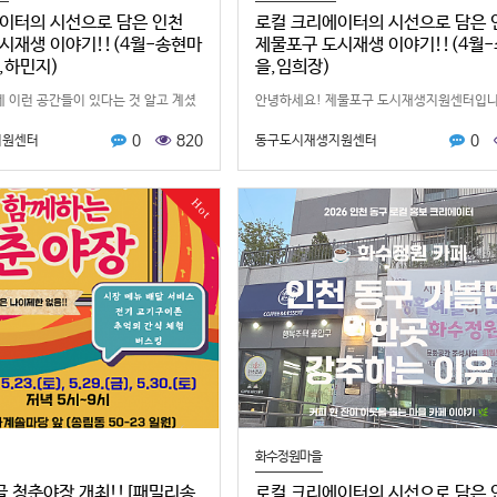
이터의 시선으로 담은 인천
로컬 크리에이터의 시선으로 담은 
시재생 이야기!!(4월-송현마
제물포구 도시재생 이야기!!(4월
,하민지)
을,임희장)
 이런 공간들이 있다는 것 알고 계셨
안녕하세요! 제물포구 도시재생지원센터입니
 로컬크리에이터가 제물포구 주민들이
네 안에 이런 곳이 있었어?!임희장 로컬크
0
820
0
지원센터
동구도시재생지원센터
수 있는주민공동이용시설 3곳을 방문
가 쇠뿔마을사회적협동조합과 주민커뮤니티
하는 영상을 제작…
직접 방문하고 소개해드립니다~!1. 쇠뿔마
Hot
화수정원마을
림골 청춘야장 개최!![패밀리송
로컬 크리에이터의 시선으로 담은 