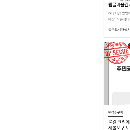
림골마을관
현대시장 별별야
야장' 오픈합니
외 고기 파티~
동구도시재생
장육성사업과 
만석주꾸미
로컬 크리에
제물포구 도