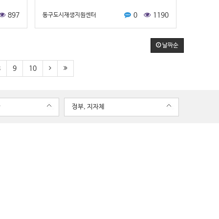
택의 개념
재생 한마당]에서 '지역활성화-경제활력'과 '우수 마
897
0
1190
동구도시재생지원센터
을관리사회적협동조합'2개 부문의 '우수상'을 수상
하는 쾌거를 거뒀습니다!!!!!조…
날짜순
8
9
10
관
정부, 지자체