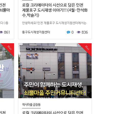
인천
로컬 크리에이터의 시선으로 담은 인천
-쇠뿔마
제물포구 도시재생 이야기!!(4월-만석화
수,박슬기)
다:)동
안녕하세요!인천 제물포구 도시재생지원센터에서는
리에이터
지역의 숨은 공간과 이야기를 직접 발굴하고 알리기
861
0
836
동구도시재생지원센터
센터를
위해‘로컬 홍보 크리에이터’ 활동을 운영하고 있습니
…
다^^*박슬기 로컬 크리에이터가 만…
Hot
Hot
역사마을 금창동
인천
로컬 크리에이터의 시선으로 담은 인천