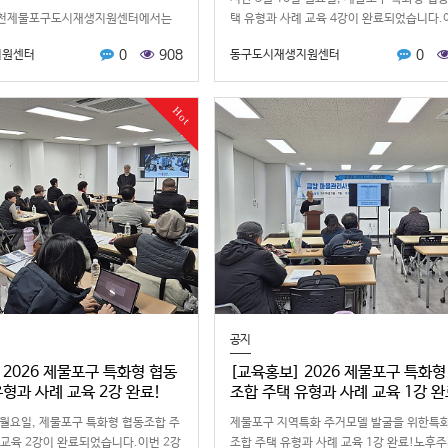
인천제물포구도시재생지원센터에서는
택 유형과 사례 교육 4강이 완료되었습니다.
공간과이야기를더많은분들께친근하게
은 "어르신 돌봄주택(시니어주택)"이라는 주
0
908
0
지원센터
동구도시재생지원센터
2026인천제물포구로컬홍보크리에이
니버설주택협동조합에서 …
하고있습니다.이번4월에는로컬홍보
Hot
공지
 2026 제물포구 특화형 협동
[교육홍보] 2026 제물포구 특화형
유형과 사례 교육 2강 완료!
조합 주택 유형과 사례 교육 1강 완
일 월요일, 제물포구 특화형 협동조합 주
제물포구 지역특화 주거모델 발굴을 위한특
 교육 2강이 완료되었습니다.이번 2강
조합 주택 유형과 사례 교육 1강 완료!​노후