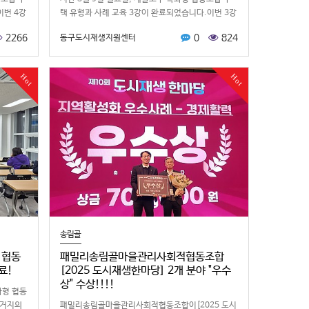
이번 4강
택 유형과 사례 교육 3강이 완료되었습니다.이번 3강
제로 유
은 "청년 특화형 협동조합 주택"이라는 주제로 민달팽
2266
0
824
동구도시재생지원센터
이주택협동조합에서 진행…
Hot
Hot
송림골
 협동
패밀리송림골마을관리사회적협동조합
료!
[2025 도시재생한마당] 2개 분야 "우수
상" 수상!!!!
화형 협동
주거지의
패밀리송림골마을관리사회적협동조합이[2025 도시