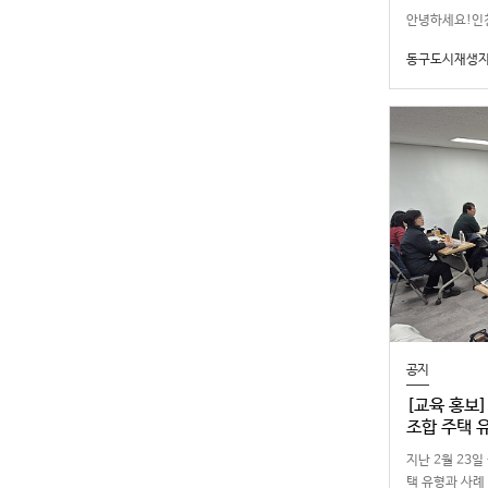
안녕하세요!
지역의다양한
동구도시재생
소개하기위해「
터」활동을운영
크리에이터…
공지
[교육 홍보]
조합 주택 
지난 2월 23
택 유형과 사례