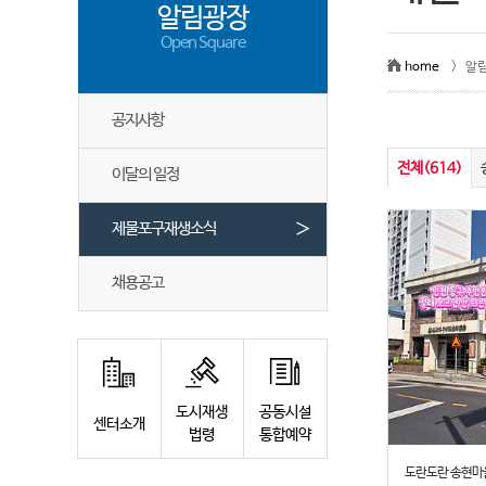
알림광장
Open Square
home
> 알
공지사항
전체(614)
이달의 일정
＞
제물포구재생소식
채용공고
도시재생
공동시설
센터소개
법령
통합예약
도란도란 송현마