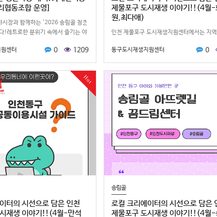
리협동조합 운영]
제물포구 도시재생 이야기!!(4월
원,최다애)
시장과 함께하는 '2026 송림골 청춘
다!레트로한 분위기 속에서 즐기는 야
인천 제물포구 도시재생지원센터에서는 지역
!이번 야장은 현대시장 문화관광형시
이야기와 도시재생 활동을 알리기 위해로컬 
0
1209
0
지원센터
동구도시재생지원센터
연계한 도시재생 …
리에이터들과 다양한 콘텐츠를 제작하고 있
안녕하세요, 오늘은 최다애 크리에이터…
Hot
송림골
이터의 시선으로 담은 인천
로컬 크리에이터의 시선으로 담은 
시재생 이야기!!(4월-만석
제물포구 도시재생 이야기!!(4월