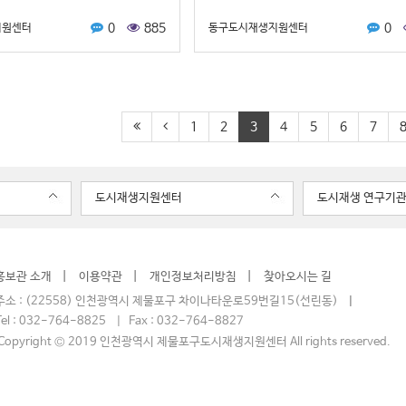
한 마을"이라는 주제로 위스테이별내 사
대안적 정비방식으로 주목받는 협동조합 주
0
885
0
지원센터
동구도시재생지원센터
서 진행…
과 실천가능성을 살펴보고,향…
1
2
3
4
5
6
7
도시재생지원센터
도시재생 연구기
홍보관 소개
이용약관
개인정보처리방침
찾아오시는 길
소 : (22558) 인천광역시 제물포구 차이나타운로59번길15(선린동)
el : 032-764-8825 | Fax : 032-764-8827
opyright © 2019 인천광역시 제물포구도시재생지원센터
All rights reserved.