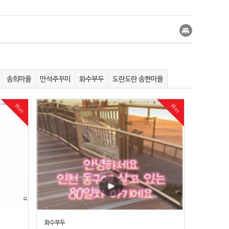
송희마을
만석주꾸미
화수부두
도란도란 송현마을
Hot
Hot
화수부두