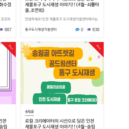
-화수정
제물포구 도시재생 이야기!!(4월-쇠뿔마
을,조연희)
 곳곳의
안녕하세요!인천 제물포구 도시재생지원센터에서는
홍보 크
지역의 공간과 사람들의 이야기를직접 발굴하고 소개
887
0
838
동구도시재생지원센터
습니다!
하는 ‘제물포구 로컬 홍보 크리에이터’를 운영하고 있
습니다✨이번에는 로컬크리에이터 조…
Hot
Hot
송림골
인천
로컬 크리에이터의 시선으로 담은 인천
-송림
제물포구 도시재생 이야기!!(4월-송림