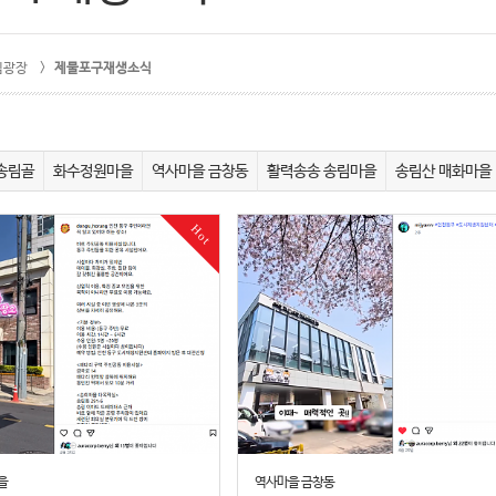
림광장 >
제물포구재생소식
송림골
화수정원마을
역사마을 금창동
활력송송 송림마을
송림산 매화마을
Hot
을
역사마을 금창동