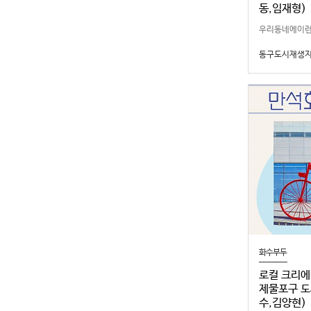
동,임재형)
우리동네에이
재생지원센터에
동구도시재생
효과적으로알리
운영하고있습니
님이 직…
화수부두
로컬 크리에
제물포구 도
수,김양현)