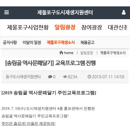
제물포구도시재생지원센터
생
제물포구사업현황
알림광장
참여광장
대관신청
공지사항
이달의 일정
제물포구재생소식
채용공고
home
> 알림광장 >
제물포구재생소식
[송림골 역사문패달기] 교육프로그램 진행
동구도시재생지원센터
0
8234
2019.07.11 14:59
[2019 송림골 역사문패달기 주민교육프로그램]
​2019. 7. 10(수) 도시재생지원센터 4층 홍보관에서 진행된
송림골 역사문패달기 주민교육프로그램!
주민은 즐겁게! 마을은 깨끗하게!