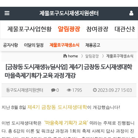
제물포구도시재생지원센터
생
제물포구사업현황
알림광장
참여광장
대관신청
공지사항
이달의 일정
제물포구재생소식
채용공고
home
> 알림광장 >
제물포구재생소식
[금창동 도시재생뉴딜사업] 제4기 금창동 도시재생대학
마을축제기획가 교육 과정 개강
동구도시재생지원센터
0
1795
2023.09.27 15:03
제
4
기 금창동
도시재생대학
지난
8
월
8
일
이 개강했습니다
!
‘
마을축제 기획가 교육
’
이번 도시재생대학은
이
라는 주제로 진행됩니
다
.
총
6
강의 이론 및 워크샵 과정과
1
회의 축제 사례지 답사 과정이 진