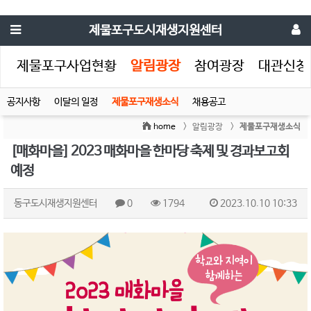
제물포구도시재생지원센터
생
제물포구사업현황
알림광장
참여광장
대관신청
공지사항
이달의 일정
제물포구재생소식
채용공고
home
> 알림광장 >
제물포구재생소식
[매화마을] 2023 매화마을 한마당 축제 및 경과보고회
예정
동구도시재생지원센터
0
1794
2023.10.10 10:33