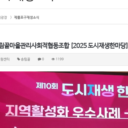
림광장 >
제물포구재생소식
골마을관리사회적협동조합 [2025 도시재생한마당] 2개
지원센터
송림골
0
1199