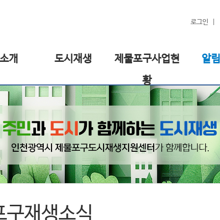
로그인
소개
도시재생
제물포구사업현
알
황
포구재생소식