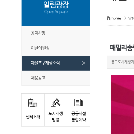
알림광장
Open Square
home
> 알
공지사항
패밀리송림
이달의 일정
＞
동구도시재생
제물포구재생소식
채용공고
도시재생
공동시설
센터소개
법령
통합예약