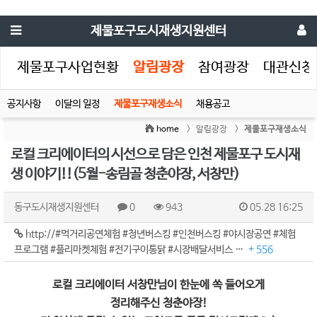
제물포구도시재생지원센터
생
제물포구사업현황
알림광장
참여광장
대관신청
공지사항
이달의 일정
제물포구재생소식
채용공고
home
> 알림광장 >
제물포구재생소식
로컬 크리에이터의 시선으로 담은 인천 제물포구 도시재
생 이야기!!(5월-송림골 청춘야장, 서창만)
동구도시재생지원센터
0
943
05.28 16:25
http://#먹거리공연체험 #청년버스킹 #인천버스킹 #야시장공연 #체험
프로그램 #플리마켓체험 #전기구이통닭 #시장배달서비스 …
+ 556
로컬 크리에이터 서창만님이 한눈에 쏙 들어오게
정리해주신 청춘야장!